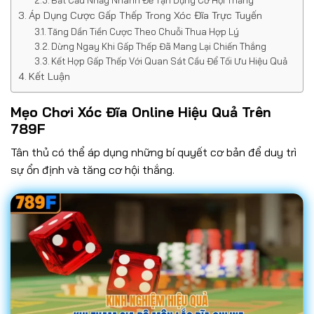
Áp Dụng Cược Gấp Thếp Trong Xóc Đĩa Trực Tuyến
Tăng Dần Tiền Cược Theo Chuỗi Thua Hợp Lý
Dừng Ngay Khi Gấp Thếp Đã Mang Lại Chiến Thắng
Kết Hợp Gấp Thếp Với Quan Sát Cầu Để Tối Ưu Hiệu Quả
Kết Luận
Mẹo Chơi Xóc Đĩa Online Hiệu Quả Trên
789F
Tân thủ có thể áp dụng những bí quyết cơ bản để duy trì
sự ổn định và tăng cơ hội thắng.