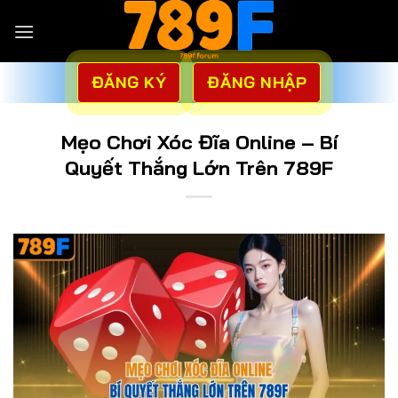
Bỏ
qua
nội
dung
ĐĂNG KÝ
ĐĂNG NHẬP
Mẹo Chơi Xóc Đĩa Online – Bí
Quyết Thắng Lớn Trên 789F