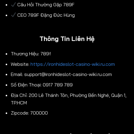
Câu Hỏi Thường Gặp 789F
CEO 789F Đặng Đức Hùng
Thông Tin Liên Hệ
Thương Hiệu: 789f
Website:
https://ironhideslot-casino-wiki.ru.com
Email:
support@ironhideslot-casino-wiki.ru.com
Số Điện Thoại: 0917 789 789
Địa Chỉ: 200 Lê Thánh Tôn, Phường Bến Nghé, Quận 1,
TP.HCM
Zipcode: 700000