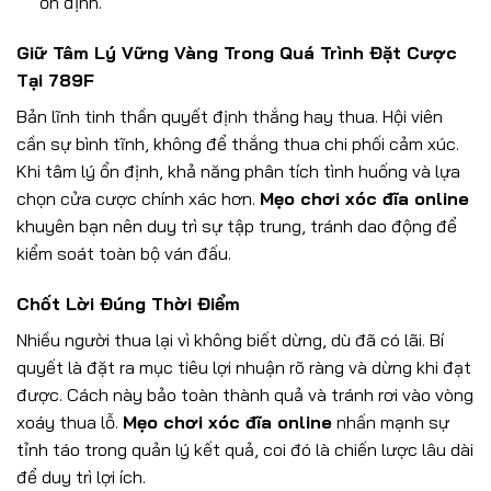
ổn định.
Giữ Tâm Lý Vững Vàng Trong Quá Trình Đặt Cược
Tại 789F
Bản lĩnh tinh thần quyết định thắng hay thua. Hội viên
cần sự bình tĩnh, không để thắng thua chi phối cảm xúc.
Khi tâm lý ổn định, khả năng phân tích tình huống và lựa
chọn cửa cược chính xác hơn.
Mẹo chơi xóc đĩa online
khuyên bạn nên duy trì sự tập trung, tránh dao động để
kiểm soát toàn bộ ván đấu.
Chốt Lời Đúng Thời Điểm
Nhiều người thua lại vì không biết dừng, dù đã có lãi. Bí
quyết là đặt ra mục tiêu lợi nhuận rõ ràng và dừng khi đạt
được. Cách này bảo toàn thành quả và tránh rơi vào vòng
xoáy thua lỗ.
Mẹo chơi xóc đĩa online
nhấn mạnh sự
tỉnh táo trong quản lý kết quả, coi đó là chiến lược lâu dài
để duy trì lợi ích.