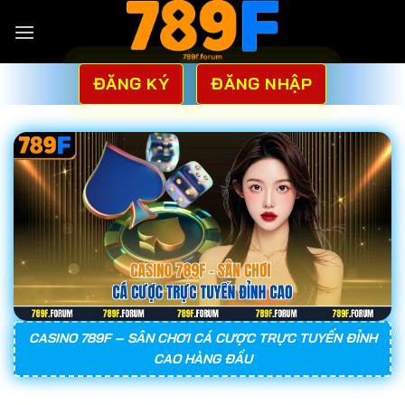
Bỏ
qua
nội
dung
ĐĂNG KÝ
ĐĂNG NHẬP
CASINO 789F – SÂN CHƠI CÁ CƯỢC TRỰC TUYẾN ĐỈNH
CAO HÀNG ĐẦU