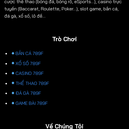
cược thể thao (bóng đá, bóng rổ, eSports…), casino trực
tuyến (Baccarat, Roulette, Poker…), slot game, bắn cá,
đá gà, xổ số, lô đề…
Trò Chơi
BẮN CÁ 789F
XỔ SỐ 789F
CASINO 789F
THỂ THAO 789F
ĐÁ GÀ 789F
GAME BÀI 789F
Về Chúng Tôi