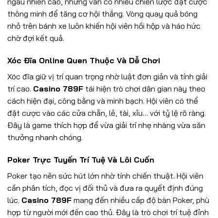
ngẫu nhiên cao, nhưng vẫn có nhiều chiến lược đặt cược
thông minh để tăng cơ hội thắng. Vòng quay quả bóng
nhỏ trên bánh xe luôn khiến hội viên hồi hộp và háo hức
chờ đợi kết quả.
Xóc Đĩa Online Quen Thuộc Và Dễ Chơi
Xóc đĩa giữ vị trí quan trọng nhờ luật đơn giản và tính giải
trí cao.
Casino 789F
tái hiện trò chơi dân gian này theo
cách hiện đại, công bằng và minh bạch. Hội viên có thể
đặt cược vào các cửa chẵn, lẻ, tài, xỉu… với tỷ lệ rõ ràng.
Đây là game thích hợp để vừa giải trí nhẹ nhàng vừa săn
thưởng nhanh chóng.
Poker Trực Tuyến Trí Tuệ Và Lôi Cuốn
Poker tạo nên sức hút lớn nhờ tính chiến thuật. Hội viên
cần phân tích, đọc vị đối thủ và đưa ra quyết định đúng
lúc.
Casino 789F
mang đến nhiều cấp độ bàn Poker, phù
hợp từ người mới đến cao thủ. Đây là trò chơi trí tuệ đỉnh