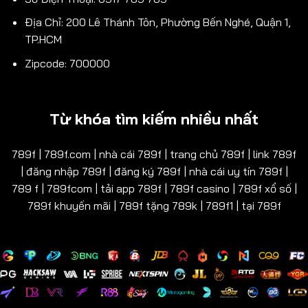
Địa Chỉ: 200 Lê Thánh Tôn, Phường Bến Nghé, Quận 1,
TP.HCM
Zipcode: 700000
Từ khóa tìm kiếm nhiều nhất
789f | 789f.com | nhà cái 789f | trang chủ 789f | link 789f
| đăng nhập 789f | đăng ký 789f | nhà cái uy tín 789f |
789 f | 789fcom | tải app 789f | 789f casino | 789f xổ số |
789f khuyến mãi | 789f tặng 789k | 789f1 | tại 789f