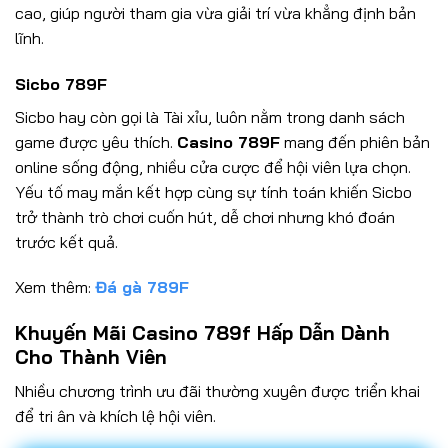
cao, giúp người tham gia vừa giải trí vừa khẳng định bản
lĩnh.
Sicbo 789F
Sicbo hay còn gọi là Tài xỉu, luôn nằm trong danh sách
game được yêu thích.
Casino 789F
mang đến phiên bản
online sống động, nhiều cửa cược để hội viên lựa chọn.
Yếu tố may mắn kết hợp cùng sự tính toán khiến Sicbo
trở thành trò chơi cuốn hút, dễ chơi nhưng khó đoán
trước kết quả.
Xem thêm:
Đá gà 789F
Khuyến Mãi Casino 789f Hấp Dẫn Dành
Cho Thành Viên
Nhiều chương trình ưu đãi thường xuyên được triển khai
để tri ân và khích lệ hội viên.