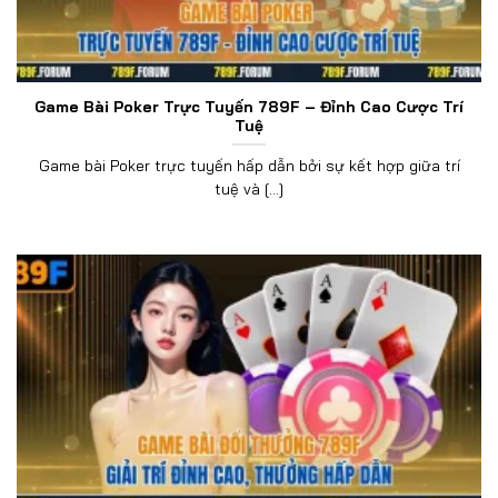
Game Bài Poker Trực Tuyến 789F – Đỉnh Cao Cược Trí
Tuệ
Game bài Poker trực tuyến hấp dẫn bởi sự kết hợp giữa trí
tuệ và [...]