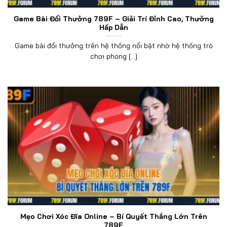
Game Bài Đổi Thưởng 789F – Giải Trí Đỉnh Cao, Thưởng
Hấp Dẫn
Game bài đổi thưởng trên hệ thống nổi bật nhờ hệ thống trò
chơi phong [...]
Mẹo Chơi Xóc Đĩa Online – Bí Quyết Thắng Lớn Trên
789F