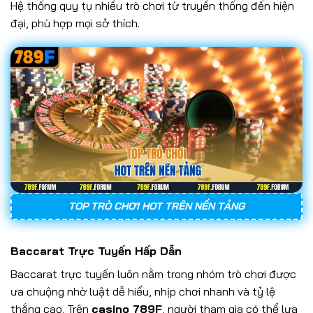
Hệ thống quy tụ nhiều trò chơi từ truyền thống đến hiện
đại, phù hợp mọi sở thích.
TOP TRÒ CHƠI HOT TRÊN NỀN TẢNG
Baccarat Trực Tuyến Hấp Dẫn
Baccarat trực tuyến luôn nằm trong nhóm trò chơi được
ưa chuộng nhờ luật dễ hiểu, nhịp chơi nhanh và tỷ lệ
thắng cao. Trên
casino 789F
, người tham gia có thể lựa