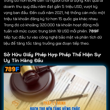
trong đó hơn 60% đến từ người chơi di động. Kết quả là
doanh thu quý đầu năm đạt gần 5 triệu USD, vượt kỳ
vọng ban đầu.
Đến cuối năm 2021, hệ thống cán mốc một
triệu tài khoản đăng ký từ hơn 15 quốc gia khác nhau.
Trong đó có khoảng 320.000 tài khoản hoạt động mỗi
tuần với mức cược trung bình 18 USD mỗi phiên.
789F
tiếp tục đầu tư vào công nghệ bảo mật và phân tích dữ
liệu để tăng tốc tăng trưởng giai đoạn tiếp theo.
Sở Hữu Giấy Phép Hợp Pháp Thể Hiện Sự
Uy Tín Hàng Đầu