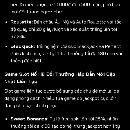
hơn 15 mức cược từ 10.000đ đến 500 triệu, phù hợp
mọi đối tượng người chơi.
Roulette:
Bản châu Âu, Mỹ và Auto Roulette với tốc
độ quay chỉ 20 giây/lượt và xác suất thắng lên tới
97,3%.
Blackjack:
Trải nghiệm Classic Blackjack và Perfect
Pairs kịch tính, với tỷ lệ trả thưởng tối đa 1:30 cho ván
thắng đặc biệt.
Game Slot Nổ Hũ Đổi Thưởng Hấp Dẫn Mới Cập
Nhật Liên Tục
Slot game liên tục được bổ sung các chủ đề mới lạ, đa
dạng phong cách. Nhiều tựa game có jackpot cực lớn
đang chờ bạn chinh phục.
Sweet Bonanza:
Tỷ lệ free spin lên tới 25%, nhân
thưởng tối đa x100 tạo cơ hội trúng jackpot hơn 1 tỷ