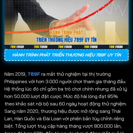
HÀNH TRÌNH PHÁT TRIỂN THƯƠNG HIỆU
789F
UY TÍN
Năm 2019,
789F
ra mắt thử nghiệm tại thị trường
Philippines với hơn 3.000 người chơi tham gia tháng đầu.
Hệ thống lúc đó chỉ gồm ba trò chơi chính nhưng đã xử lý
hơn 50.000 lượt đặt cược. Mức độ hài lòng đạt 85%
theo khảo sát nội bộ sau 60 ngày hoạt động thử nghiệm.
Sang năm 2020, thương hiệu được mở rộng sang Thái
Lan, Hàn Quốc và Đài Loan với phiên bản tùy chỉnh riêng
biệt. Tổng lượt truy cập hàng tháng vượt 800.000 lần,