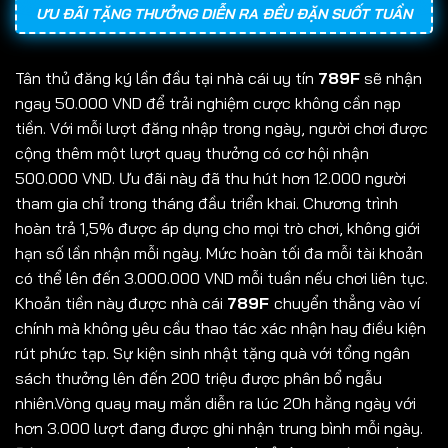
ƯU ĐÃI TẶNG THƯỞNG DIỄN RA ĐỀU ĐẶN SUỐT TUẦN
Tân thủ đăng ký lần đầu tại nhà cái uy tín
789F
sẽ nhận
ngay 50.000 VND để trải nghiệm cược không cần nạp
tiền. Với mỗi lượt đăng nhập trong ngày, người chơi được
cộng thêm một lượt quay thưởng có cơ hội nhận
500.000 VND. Ưu đãi này đã thu hút hơn 12.000 người
tham gia chỉ trong tháng đầu triển khai.
Chương trình
hoàn trả 1,5% được áp dụng cho mọi trò chơi, không giới
hạn số lần nhận mỗi ngày. Mức hoàn tối đa mỗi tài khoản
có thể lên đến 3.000.000 VND mỗi tuần nếu chơi liên tục.
Khoản tiền này được nhà cái
789F
chuyển thẳng vào ví
chính mà không yêu cầu thao tác xác nhận hay điều kiện
rút phức tạp.
Sự kiện sinh nhật tặng quà với tổng ngân
sách thưởng lên đến 200 triệu được phân bổ ngẫu
nhiên.Vòng quay may mắn diễn ra lúc 20h hằng ngày với
hơn 3.000 lượt đang được ghi nhận trung bình mỗi ngày.