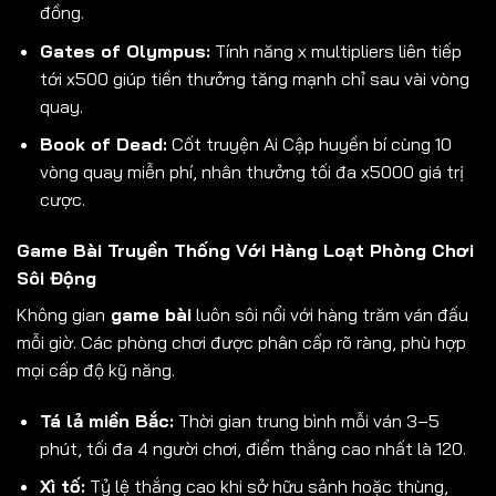
đồng.
Gates of Olympus:
Tính năng x multipliers liên tiếp
tới x500 giúp tiền thưởng tăng mạnh chỉ sau vài vòng
quay.
Book of Dead:
Cốt truyện Ai Cập huyền bí cùng 10
vòng quay miễn phí, nhân thưởng tối đa x5000 giá trị
cược.
Game Bài Truyền Thống Với Hàng Loạt Phòng Chơi
Sôi Động
Không gian
game bài
luôn sôi nổi với hàng trăm ván đấu
mỗi giờ. Các phòng chơi được phân cấp rõ ràng, phù hợp
mọi cấp độ kỹ năng.
Tá lả miền Bắc:
Thời gian trung bình mỗi ván 3–5
phút, tối đa 4 người chơi, điểm thắng cao nhất là 120.
Xì tố:
Tỷ lệ thắng cao khi sở hữu sảnh hoặc thùng,