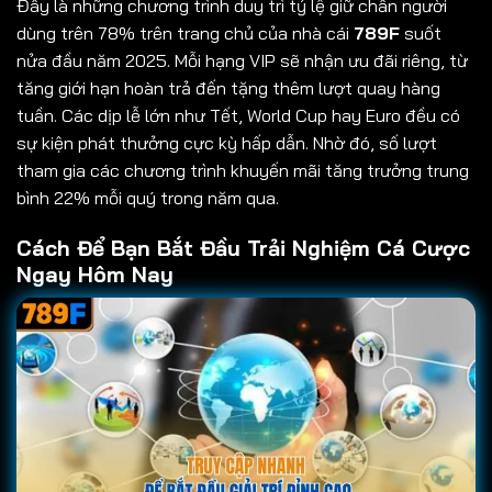
Đây là những chương trình duy trì tỷ lệ giữ chân người
dùng trên 78% trên trang chủ của nhà cái
789F
suốt
nửa đầu năm 2025.
Mỗi hạng VIP sẽ nhận ưu đãi riêng, từ
tăng giới hạn hoàn trả đến tặng thêm lượt quay hàng
tuần. Các dịp lễ lớn như Tết, World Cup hay Euro đều có
sự kiện phát thưởng cực kỳ hấp dẫn. Nhờ đó, số lượt
tham gia các chương trình khuyến mãi tăng trưởng trung
bình 22% mỗi quý trong năm qua.
Cách Để Bạn Bắt Đầu Trải Nghiệm Cá Cược
Ngay Hôm Nay