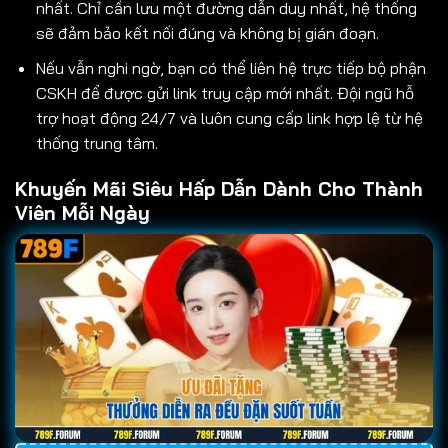
nhất. Chỉ cần lưu một đường dẫn duy nhất, hệ thống
sẽ đảm bảo kết nối đúng và không bị gián đoạn.
Nếu vẫn nghi ngờ, bạn có thể liên hệ trực tiếp bộ phận
CSKH để được gửi link truy cập mới nhất. Đội ngũ hỗ
trợ hoạt động 24/7 và luôn cung cấp link hợp lệ từ hệ
thống trung tâm.
Khuyến Mãi Siêu Hấp Dẫn Dành Cho Thành
Viên Mỗi Ngày