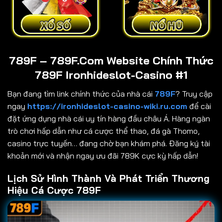
789F – 789F.Com Website Chính Thức
789F Ironhideslot-Casino #1
Bạn đang tìm link chính thức của nhà cái
789F
? Truy cập
ngay
https://ironhideslot-casino-wiki.ru.com
để cài
đặt ứng dụng nhà cái uy tín hàng đầu châu Á. Hàng ngàn
trò chơi hấp dẫn như cá cược thể thao, đá gà Thomo,
casino trực tuyến… đang chờ bạn khám phá. Đăng ký tài
khoản mới và nhận ngay ưu đãi 789K cực kỳ hấp dẫn!
Lịch Sử Hình Thành Và Phát Triển Thương
Hiệu Cá Cược 789F