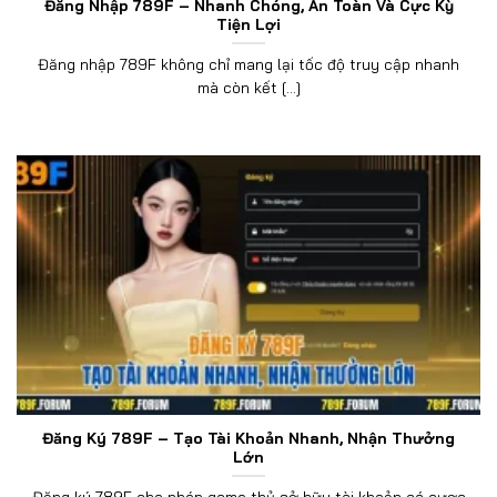
Đăng Nhập 789F – Nhanh Chóng, An Toàn Và Cực Kỳ
Tiện Lợi
Đăng nhập 789F không chỉ mang lại tốc độ truy cập nhanh
mà còn kết [...]
Đăng Ký 789F – Tạo Tài Khoản Nhanh, Nhận Thưởng
Lớn
Đăng ký 789F cho phép game thủ sở hữu tài khoản cá cược