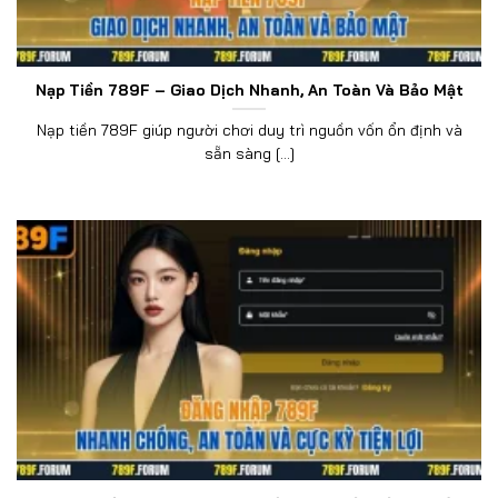
Nạp Tiền 789F – Giao Dịch Nhanh, An Toàn Và Bảo Mật
Nạp tiền 789F giúp người chơi duy trì nguồn vốn ổn định và
sẵn sàng [...]