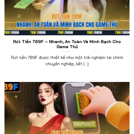
Rút Tiền 789F – Nhanh, An Toàn Và Minh Bạch Cho
Game Thủ
Rút tiền 789F được thiết kế như một trải nghiệm tài chính
chuyên nghiệp, kết [...]