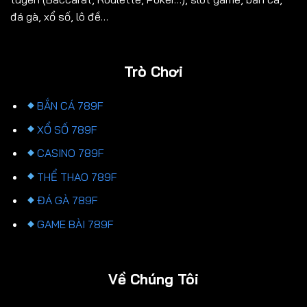
đá gà, xổ số, lô đề…
Trò Chơi
BẮN CÁ 789F
XỔ SỐ 789F
CASINO 789F
THỂ THAO 789F
ĐÁ GÀ 789F
GAME BÀI 789F
Về Chúng Tôi