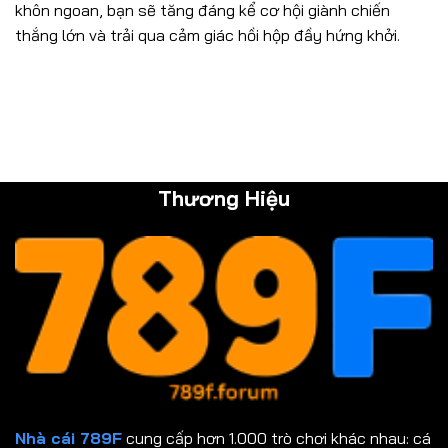
khôn ngoan, bạn sẽ tăng đáng kể cơ hội giành chiến
thắng lớn và trải qua cảm giác hồi hộp đầy hứng khởi.
Thương Hiệu
Nhà cái 789F
cung cấp hơn 1.000 trò chơi khác nhau: cá