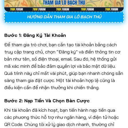
HƯỚNG DẪN THAM GIA LÔ BẠCH THỦ
Bước 1: Đăng Ký Tài Khoản
Để tham gia trò chơi, bạn cần tạo tài khoản bằng cách
truy cập trang chủ, chọn “Đăng ký” và điền thông tin cơ
bản như tên, số điện thoại, email. Sau đó, hệ thống gửi
mã xác minh để bảo đảm quyền lợi và bảo mật dữ liệu.
Quá trình này chỉ mất vài phút, giúp bạn nhanh chóng sẵn
sàng tham gia đặt cược. Một tài khoản hợp lệ cũng là
điều kiện cần để nhận thưởng khi chiến thắng.
Bước 2: Nạp Tiền Và Chọn Bàn Cược
Khi tài khoản đã kích hoạt, bạn tiến hành nạp tiền qua
các phương thức hỗ trợ như ngân hàng, ví điện tử hoặc
QR Code. Chúng tôi xử lý giao dịch nhanh, thường chỉ