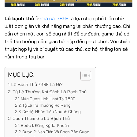
Lô bạch thủ
ở
nhà cái 789F
là lựa chọn phổ biến nhờ
luật đơn giản và khả năng mang lại phần thưởng cao. Chỉ
cần chọn một con số duy nhất để dự đoán, game thủ có
thể tận hưởng cảm giác hồi hộp đến phút chót. Với chiến
thuật hợp lý và bí quyết từ cao thủ, cơ hội thắng lớn sẽ
nằm trong tay bạn.
MỤC LỤC:
Lô Bạch Thủ 789F Là Gì?
Tỷ Lệ Thưởng Khi Đánh Lô Bạch Thủ
Mức Cược Linh Hoạt Tại 789F
Tỷ Lệ Trả Thưởng Rõ Ràng
Cơ Hội Nhân Tiền Nhanh Chóng
Cách Tham Gia Lô Bạch Thủ
Bước 1: Đăng Ký Tài Khoản
Bước 2: Nạp Tiền Và Chọn Bàn Cược