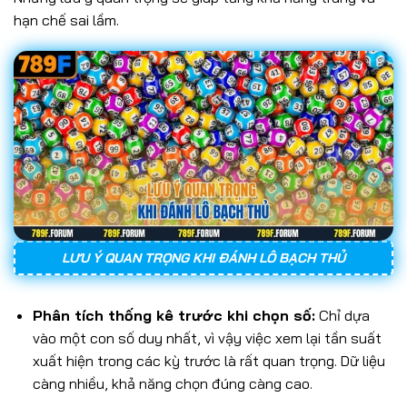
hạn chế sai lầm.
LƯU Ý QUAN TRỌNG KHI ĐÁNH LÔ BẠCH THỦ
Phân tích thống kê trước khi chọn số:
Chỉ dựa
vào một con số duy nhất, vì vậy việc xem lại tần suất
xuất hiện trong các kỳ trước là rất quan trọng. Dữ liệu
càng nhiều, khả năng chọn đúng càng cao.