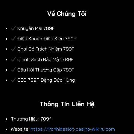
Về Chúng Tôi
Khuyến Mãi 789F
Điều Khoản Điều Kiện 789F
Chơi Có Trách Nhiệm 789F
Chính Sách Bảo Mật 789F
Câu Hỏi Thường Gặp 789F
CEO 789F Đặng Đức Hùng
Thông Tin Liên Hệ
Thương Hiệu: 789f
Website:
https://ironhideslot-casino-wiki.ru.com