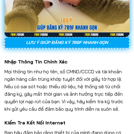
LƯU Ý GIÚP
ĐĂNG KÝ 789F
NHANH GỌN
Nhập Thông Tin Chính Xác
Mọi thông tin như họ tên, số CMND/CCCD và tài khoản
ngân hàng cần trùng khớp tuyệt đối với giấy tờ hợp lệ.
Nếu có sai sót hoặc thiếu dữ liệu, hệ thống sẽ từ chối
đăng ký, gây mất thời gian và ảnh hưởng trực tiếp đến
quyền lợi nạp rút của bạn. Vì vậy, hãy kiểm tra kỹ trước
khi gửi yêu cầu để đảm bảo quy trình diễn ra suôn sẻ.
Kiểm Tra Kết Nối Internet
Bạn hãy đảm bảo rằng thiết bị của mình đang dùng có