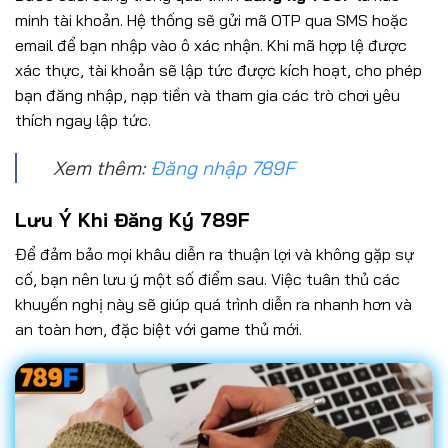
minh tài khoản. Hệ thống sẽ gửi mã OTP qua SMS hoặc
email để bạn nhập vào ô xác nhận. Khi mã hợp lệ được
xác thực, tài khoản sẽ lập tức được kích hoạt, cho phép
bạn đăng nhập, nạp tiền và tham gia các trò chơi yêu
thích ngay lập tức.
Xem thêm:
Đăng nhập 789F
Lưu Ý Khi Đăng Ký 789F
Để đảm bảo mọi khâu diễn ra thuận lợi và không gặp sự
cố, bạn nên lưu ý một số điểm sau. Việc tuân thủ các
khuyến nghị này sẽ giúp quá trình diễn ra nhanh hơn và
an toàn hơn, đặc biệt với game thủ mới.