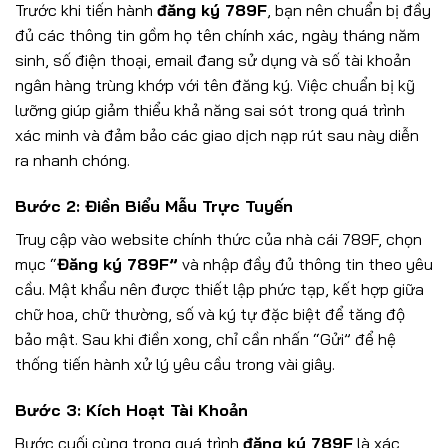
Trước khi tiến hành
đăng ký 789F
, bạn nên chuẩn bị đầy
đủ các thông tin gồm họ tên chính xác, ngày tháng năm
sinh, số điện thoại, email đang sử dụng và số tài khoản
ngân hàng trùng khớp với tên đăng ký. Việc chuẩn bị kỹ
lưỡng giúp giảm thiểu khả năng sai sót trong quá trình
xác minh và đảm bảo các giao dịch nạp rút sau này diễn
ra nhanh chóng.
Bước 2: Điền Biểu Mẫu Trực Tuyến
Truy cập vào website chính thức của nhà cái 789F, chọn
mục “
Đăng ký 789F”
và nhập đầy đủ thông tin theo yêu
cầu. Mật khẩu nên được thiết lập phức tạp, kết hợp giữa
chữ hoa, chữ thường, số và ký tự đặc biệt để tăng độ
bảo mật. Sau khi điền xong, chỉ cần nhấn “Gửi” để hệ
thống tiến hành xử lý yêu cầu trong vài giây.
Bước 3: Kích Hoạt Tài Khoản
Bước cuối cùng trong quá trình
đăng ký 789F
là xác