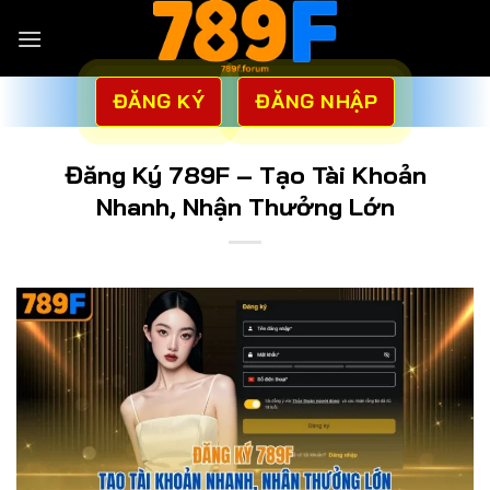
Bỏ
qua
nội
dung
ĐĂNG KÝ
ĐĂNG NHẬP
Đăng Ký 789F – Tạo Tài Khoản
Nhanh, Nhận Thưởng Lớn