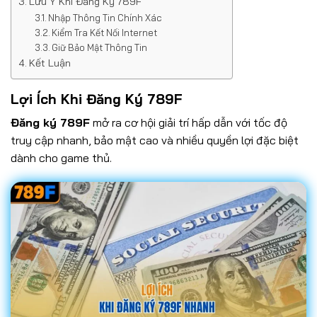
Lưu Ý Khi Đăng Ký 789F
Nhập Thông Tin Chính Xác
Kiểm Tra Kết Nối Internet
Giữ Bảo Mật Thông Tin
Kết Luận
Lợi Ích Khi Đăng Ký 789F
Đăng ký 789F
mở ra cơ hội giải trí hấp dẫn với tốc độ
truy cập nhanh, bảo mật cao và nhiều quyền lợi đặc biệt
dành cho game thủ.