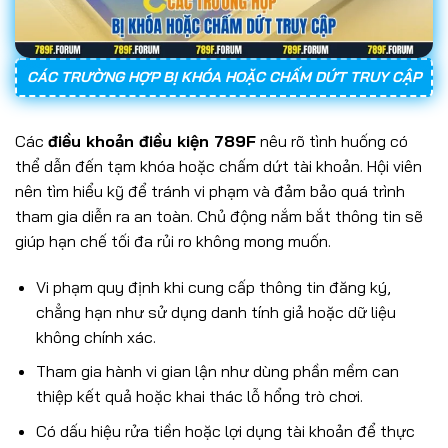
CÁC TRƯỜNG HỢP BỊ KHÓA HOẶC CHẤM DỨT TRUY CẬP
Các
điều khoản điều kiện 789F
nêu rõ tình huống có
thể dẫn đến tạm khóa hoặc chấm dứt tài khoản. Hội viên
nên tìm hiểu kỹ để tránh vi phạm và đảm bảo quá trình
tham gia diễn ra an toàn. Chủ động nắm bắt thông tin sẽ
giúp hạn chế tối đa rủi ro không mong muốn.
Vi phạm quy định khi cung cấp thông tin đăng ký,
chẳng hạn như sử dụng danh tính giả hoặc dữ liệu
không chính xác.
Tham gia hành vi gian lận như dùng phần mềm can
thiệp kết quả hoặc khai thác lỗ hổng trò chơi.
Có dấu hiệu rửa tiền hoặc lợi dụng tài khoản để thực