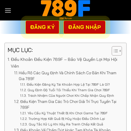
Bỏ
qua
nội
dung
ĐĂNG KÝ
ĐĂNG NHẬP
MỤC LỤC:
Điều Khoản Điều Kiện 789F – Bảo Vệ Quyền Lợi Mọi Hội
Viên
Hiểu Rõ Các Quy Định Và Chính Sách Cơ Bản Khi Tham
Gia 789F
Điều Kiện Đăng Ký Tài Khoản Hợp Lệ Tại 789F Là Gì?
Quy Định Độ Tuổi Tối Thiểu Khi Tham Gia Chơi 789F
Trách Nhiệm Của Người Chơi Khi Chấp Nhận Quy Định
Điều Kiện Tham Gia Các Trò Chơi Giải Trí Trực Tuyến Tại
789F
Yêu Cầu Kỹ Thuật Thiết Bị Khi Chơi Game Tại 789F
Trường Hợp Kết Quả Bị Hủy Hoặc Điều Chỉnh Lại
Quy Tắc Xử Lý Khi Xảy Ra Tranh Chấp Kết Quả
Điều Khoản Về Chấm Dứt Hoặc Tạm Khóa Tài Khoản