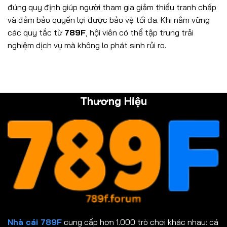
đúng quy định giúp người tham gia giảm thiểu tranh chấp
và đảm bảo quyền lợi được bảo vệ tối đa. Khi nắm vững
các quy tắc từ
789F
, hội viên có thể tập trung trải
nghiệm dịch vụ mà không lo phát sinh rủi ro.
Thương Hiệu
Nhà cái 789F
cung cấp hơn 1.000 trò chơi khác nhau: cá