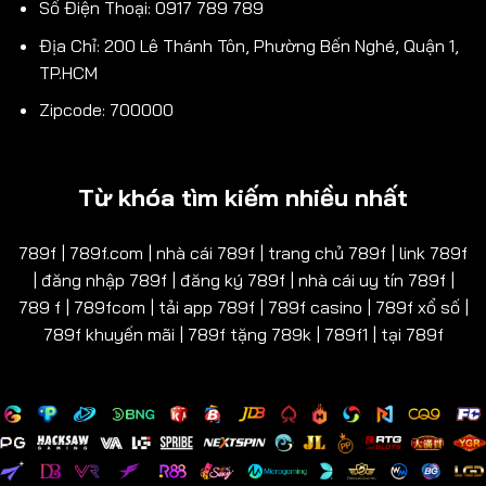
Số Điện Thoại: 0917 789 789
Địa Chỉ: 200 Lê Thánh Tôn, Phường Bến Nghé, Quận 1,
TP.HCM
Zipcode: 700000
Từ khóa tìm kiếm nhiều nhất
789f | 789f.com | nhà cái 789f | trang chủ 789f | link 789f
| đăng nhập 789f | đăng ký 789f | nhà cái uy tín 789f |
789 f | 789fcom | tải app 789f | 789f casino | 789f xổ số |
789f khuyến mãi | 789f tặng 789k | 789f1 | tại 789f