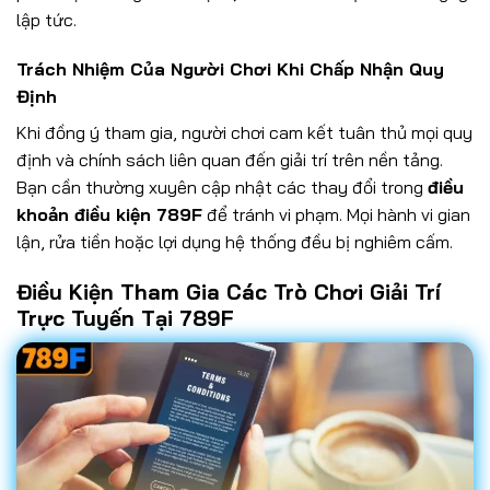
lập tức.
Trách Nhiệm Của Người Chơi Khi Chấp Nhận Quy
Định
Khi đồng ý tham gia, người chơi cam kết tuân thủ mọi quy
định và chính sách liên quan đến giải trí trên nền tảng.
Bạn cần thường xuyên cập nhật các thay đổi trong
điều
khoản điều kiện 789F
để tránh vi phạm. Mọi hành vi gian
lận, rửa tiền hoặc lợi dụng hệ thống đều bị nghiêm cấm.
Điều Kiện Tham Gia Các Trò Chơi Giải Trí
Trực Tuyến Tại 789F