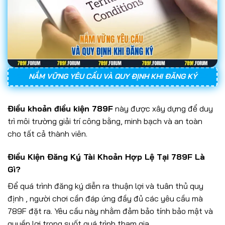
NẮM VỮNG YÊU CẦU VÀ QUY ĐỊNH KHI ĐĂNG KÝ
Điều khoản điều kiện 789F
này được xây dựng để duy
trì môi trường giải trí công bằng, minh bạch và an toàn
cho tất cả thành viên.
Điều Kiện Đăng Ký Tài Khoản Hợp Lệ Tại 789F Là
Gì?
Để quá trình đăng ký diễn ra thuận lợi và tuân thủ quy
định , người chơi cần đáp ứng đầy đủ các yêu cầu mà
789F đặt ra. Yêu cầu này nhằm đảm bảo tính bảo mật và
quyền lợi trong suốt quá trình tham gia.